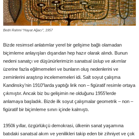
Bedri Rahmi “Hayat Ağacı”, 1957
Bizde resimsel anlatımlar yerel bir gelişime bağlı olamadan
biçimleme anlayışları dışarıdan hep hazır olarak alındı. Bunun
nedeni sanatçı ve düşünürlerimizin sanatsal üslup ve akımlar
üzerine fazla eğilmemeleri ve bunların oluş nedenlerini ve
zeminlerini araştırıp incelememeleri idi. Salt soyut çalışma
Kandinsky’nin 1910‟larda yaptığı lirik non – figüratif resimle ortaya
çıkmıştır. Ancak biz bu gelişimin ne olduğunu 1955’lerde
anlamaya başladık. Bizde ilk soyut çalışmalar geometrik – non –
figüratif bir biçimleme sınırı içinde kalmıştı.
1950li yıllar, özgürlükçü demokrasi, ülkenin sanat yaşamına
batıdaki sanatsal akım ve yenilikleri takip eden bir zihniyet ve çok