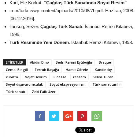
Kurt, Efe Korkut.
“Çağdaş Türk Sanatında Soyut Resim”
com/turkce/wp-content/uploads/2010/08/7b.pdf. Haziran, 2008
[06.12.2016].
Tansuğ, Sezer.
Çağdaş Türk Sanatı.
İstanbul:Remzi Kitabevi,
1999.
Türk Resminde Yeni Dönem
. İstanbul: Remzi Kitabevi, 1998.
ETİKETLER
Abidin Dino
Bedri Rahmi Eyüboğlu
Braque
Cemal Bingöl
Ferruh Başağa
Hamit Görele
Kandinsky
kübizm
Nejat Devrim
Picasso
ressam
Selim Turan
Soyut dışavurumculuk
Soyut ekspresyonizm
Türk sanat tarihi
Türk sanatı
Zeki Faik Üzer