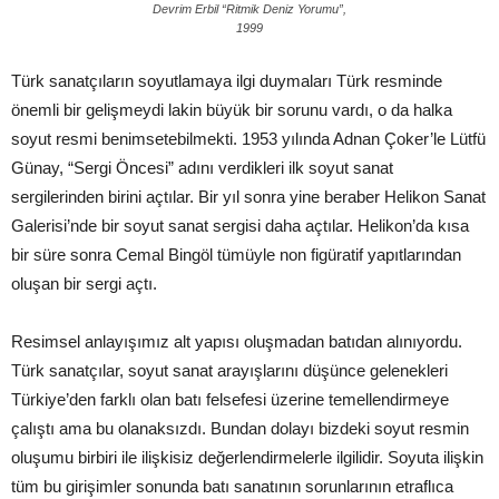
Devrim Erbil “Ritmik Deniz Yorumu”,
1999
Türk sanatçıların soyutlamaya ilgi duymaları Türk resminde
önemli bir gelişmeydi lakin büyük bir sorunu vardı, o da halka
soyut resmi benimsetebilmekti. 1953 yılında Adnan Çoker’le Lütfü
Günay, “Sergi Öncesi” adını verdikleri ilk soyut sanat
sergilerinden birini açtılar. Bir yıl sonra yine beraber Helikon Sanat
Galerisi’nde bir soyut sanat sergisi daha açtılar. Helikon’da kısa
bir süre sonra Cemal Bingöl tümüyle non figüratif yapıtlarından
oluşan bir sergi açtı.
Resimsel anlayışımız alt yapısı oluşmadan batıdan alınıyordu.
Türk sanatçılar, soyut sanat arayışlarını düşünce gelenekleri
Türkiye’den farklı olan batı felsefesi üzerine temellendirmeye
çalıştı ama bu olanaksızdı. Bundan dolayı bizdeki soyut resmin
oluşumu birbiri ile ilişkisiz değerlendirmelerle ilgilidir. Soyuta ilişkin
tüm bu girişimler sonunda batı sanatının sorunlarının etraflıca