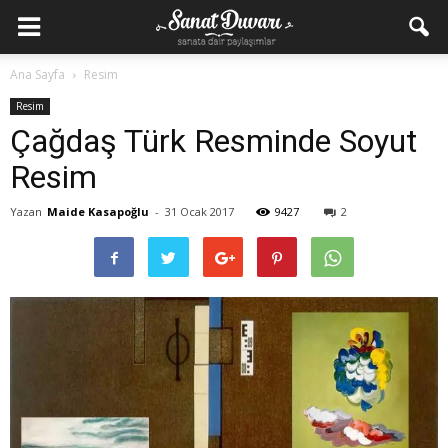
Ana Sayfa
Resim
Resim
Çağdaş Türk Resminde Soyut
Resim
Yazan
Maide Kasapoğlu
-
31 Ocak 2017
9427
2