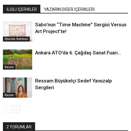
İLGİLİ İÇERİKLER
YAZARIN DİĞER İÇERİKLERİ
Sabo’nun “Time Machine” Sergisi Versus
Art Project’te!
Etkinlik Rehberi
Ankara ATO’da 6. Çağdaş Sanat Fuarı…
Resim
Ressam Büyükelçi Sedef Yavuzalp
Sergileri
Resim
2 YORUMLAR