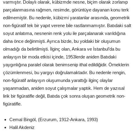
varmıştır. Dolaylı olarak, kübizmde nesne, biçim olarak zorlanıp
parçalanmasına rağmen, resimde, görüntüye dayanan konu terk
edilmemiştir. Bu nedenle, kübizmi yaratanlar arasında, geometrik
non-figüratif tek bir yapıt verene bile rastlanmamıştır. Batıdaki salt
soyut anlatıma, nesnenin renk yolu ile parçalanarak varıldığına
daha önce değinmişti. Ayrıca bizde, bu yoldaki bir oluşumun
olmadığı da belirtilmişti. İlginç olan, Ankara ve İstanbul’da bu
anlayışın bir moda etkisi içinde, 1953lerde aniden Batıdaki
yaygınlığına paralel olarak benimsenip ithal edildiğidir. Örneklerin
çözümlenmesi, bu yargıyı doğrulamaktadır. Bu nedenle rengin,
non-figüratif anlayışın oluşumunda yarattığı ilginç olaylar
yaşanmadan, aniden soyut çalışmalar yaptık. Hem de yazısal
lirik bir figüratifle değil, Batıda çok sonra oluşan geometrik non-
figüratifle.
Cemal Bingöl, (Erzurum, 1912-Ankara, 1993)
Halil Akdeniz