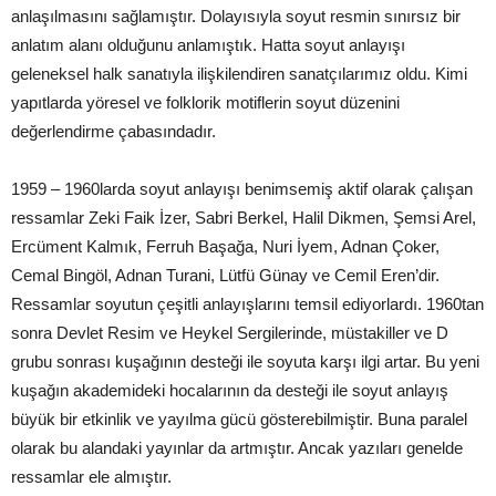
anlaşılmasını sağlamıştır. Dolayısıyla soyut resmin sınırsız bir
anlatım alanı olduğunu anlamıştık. Hatta soyut anlayışı
geleneksel halk sanatıyla ilişkilendiren sanatçılarımız oldu. Kimi
yapıtlarda yöresel ve folklorik motiflerin soyut düzenini
değerlendirme çabasındadır.
1959 – 1960larda soyut anlayışı benimsemiş aktif olarak çalışan
ressamlar Zeki Faik İzer, Sabri Berkel, Halil Dikmen, Şemsi Arel,
Ercüment Kalmık, Ferruh Başağa, Nuri İyem, Adnan Çoker,
Cemal Bingöl, Adnan Turani, Lütfü Günay ve Cemil Eren’dir.
Ressamlar soyutun çeşitli anlayışlarını temsil ediyorlardı. 1960tan
sonra Devlet Resim ve Heykel Sergilerinde, müstakiller ve D
grubu sonrası kuşağının desteği ile soyuta karşı ilgi artar. Bu yeni
kuşağın akademideki hocalarının da desteği ile soyut anlayış
büyük bir etkinlik ve yayılma gücü gösterebilmiştir. Buna paralel
olarak bu alandaki yayınlar da artmıştır. Ancak yazıları genelde
ressamlar ele almıştır.