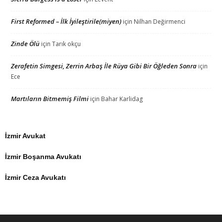
First Reformed – İlk İyileştirile(miyen)
için
Nilhan Değirmenci
Zinde Ölü
için
Tarık okçu
Zerafetin Simgesi, Zerrin Arbaş İle Rüya Gibi Bir Öğleden Sonra
için
Ece
Martıların Bitmemiş Filmi
için
Bahar Karlidag
İzmir Avukat
İzmir Boşanma Avukatı
İzmir Ceza Avukatı