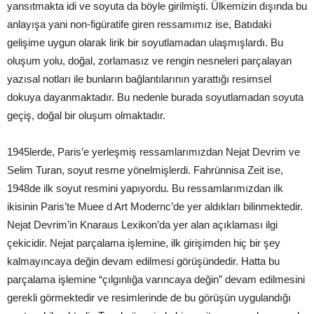
yansıtmakta idi ve soyuta da böyle girilmişti. Ülkemizin dışında bu
anlayışa yani non-figüratife giren ressamımız ise, Batıdaki
gelişime uygun olarak lirik bir soyutlamadan ulaşmışlardı. Bu
oluşum yolu, doğal, zorlamasız ve rengin nesneleri parçalayan
yazısal notları ile bunların bağlantılarının yarattığı resimsel
dokuya dayanmaktadır. Bu nedenle burada soyutlamadan soyuta
geçiş, doğal bir oluşum olmaktadır.
1945lerde, Paris’e yerleşmiş ressamlarımızdan Nejat Devrim ve
Selim Turan, soyut resme yönelmişlerdi. Fahrünnisa Zeit ise,
1948de ilk soyut resmini yapıyordu. Bu ressamlarımızdan ilk
ikisinin Paris’te Muee d Art Modernc’de yer aldıkları bilinmektedir.
Nejat Devrim’in Knaraus Lexikon’da yer alan açıklaması ilgi
çekicidir. Nejat parçalama işlemine, ilk girişimden hiç bir şey
kalmayıncaya değin devam edilmesi görüşündedir. Hatta bu
parçalama işlemine “çılgınlığa varıncaya değin” devam edilmesini
gerekli görmektedir ve resimlerinde de bu görüşün uygulandığı