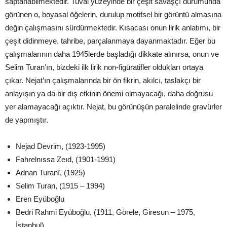
saptanabilmektedir. Tuval yüzeyinde bir çeşit savaşçı durumunda
görünen o, boyasal öğelerin, durulup motifsel bir görüntü almasına
değin çalışmasını sürdürmektedir. Kısacası onun lirik anlatımı, bir
çeşit didinmeye, tahribe, parçalanmaya dayanmaktadır. Eğer bu
çalışmalarının daha 1945lerde başladığı dikkate alınırsa, onun ve
Selim Turan’ın, bizdeki ilk lirik non-figüratifler oldukları ortaya
çıkar. Nejat’ın çalışmalarında bir ön fikrin, akılcı, taslakçı bir
anlayışın ya da bir dış etkinin önemi olmayacağı, daha doğrusu
yer alamayacağı açıktır. Nejat, bu görünüşün paralelinde gravürler
de yapmıştır.
Nejad Devrim, (1923-1995)
Fahrelnıssa Zeıd, (1901-1991)
Adnan Turanî, (1925)
Selim Turan, (1915 – 1994)
Eren Eyüboğlu
Bedri Rahmi Eyüboğlu, (1911, Görele, Giresun – 1975,
İstanbul)