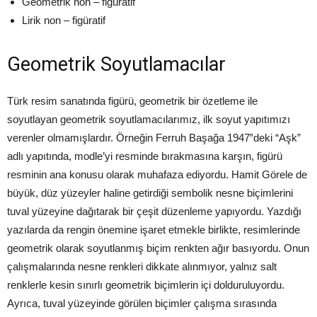
Geometrik non – figüratif
Lirik non – figüratif
Geometrik Soyutlamacılar
Türk resim sanatında figürü, geometrik bir özetleme ile
soyutlayan geometrik soyutlamacılarımız, ilk soyut yapıtımızı
verenler olmamışlardır. Örneğin Ferruh Başağa 1947‟deki “Aşk”
adlı yapıtında, modle’yi resminde bırakmasına karşın, figürü
resminin ana konusu olarak muhafaza ediyordu. Hamit Görele de
büyük, düz yüzeyler haline getirdiği sembolik nesne biçimlerini
tuval yüzeyine dağıtarak bir çeşit düzenleme yapıyordu. Yazdığı
yazılarda da rengin önemine işaret etmekle birlikte, resimlerinde
geometrik olarak soyutlanmış biçim renkten ağır basıyordu. Onun
çalışmalarında nesne renkleri dikkate alınmıyor, yalnız salt
renklerle kesin sınırlı geometrik biçimlerin içi dolduruluyordu.
Ayrıca, tuval yüzeyinde görülen biçimler çalışma sırasında