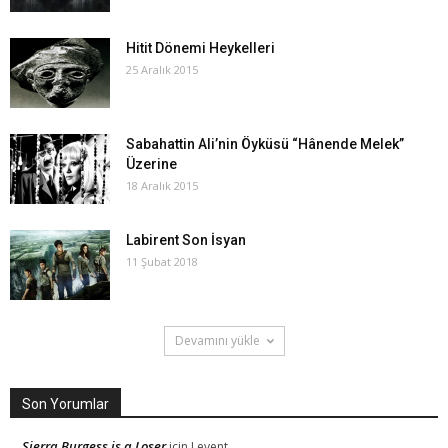
Hitit Dönemi Heykelleri
25 Aralık 2015
Sabahattin Ali’nin Öyküsü “Hânende Melek”
Üzerine
18 Aralık 2015
Labirent Son İsyan
11 Şubat 2018
Devamını yükle
Son Yorumlar
Sierra Burgess is a Loser
için
Levent