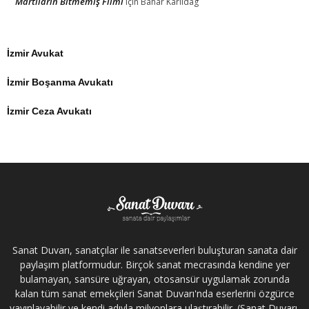
Martıların Bitmemiş Filmi
için
Bahar Karlidag
İzmir Avukat
İzmir Boşanma Avukatı
İzmir Ceza Avukatı
Sanat Duvarı, sanatçılar ile sanatseverleri buluşturan sanata dair
paylaşım platformudur. Birçok sanat mecrasında kendine yer
bulamayan, sansüre uğrayan, otosansür uygulamak zorunda
kalan tüm sanat emekçileri Sanat Duvarı'nda eserlerini özgürce
yayınlayabilir ve kendi adıyla milyonlara ulaştırabilir. (Sanat Duvarı,