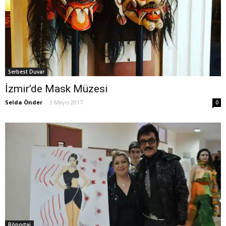
Serbest Duvar
İzmir’de Mask Müzesi
Selda Önder
-
3 Mayıs 2017
0
Röportaj