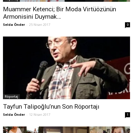
Muammer Ketenci; Bir Moda Virtüözünün
Armonisini Duymak…
Selda Önder
-
25 Nisan 2017
0
Röportaj
Tayfun Talipoğlu’nun Son Röportajı
Selda Önder
-
12 Nisan 2017
1