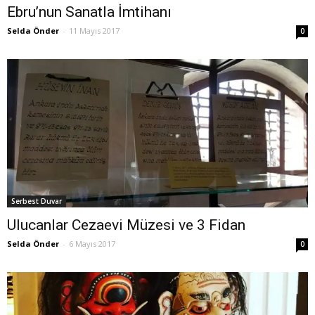
Ebru’nun Sanatla İmtihanı
Selda Önder
-
11 Mayıs 2017
0
Serbest Duvar
Ulucanlar Cezaevi Müzesi ve 3 Fidan
Selda Önder
-
6 Mayıs 2017
0