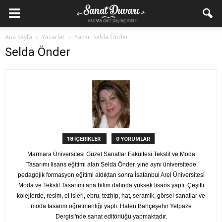
Ana Sayfa
Yazarlar
Yazar: Selda Önder
Selda Önder
18 İÇERİKLER
0 YORUMLAR
Marmara Üniversitesi Güzel Sanatlar Fakültesi Tekstil ve Moda
Tasarımı lisans eğitimi alan Selda Önder, yine aynı üniversitede
pedagojik formasyon eğitimi aldıktan sonra İsatanbul Arel Üniversitesi
Moda ve Tekstil Tasarımı ana bilim dalında yüksek lisans yaptı. Çeşitli
kolejlerde, resim, el işleri, ebru, tezhip, hat, seramik, görsel sanatlar ve
moda tasarım öğretmenliği yaptı. Halen Bahçeşehir Yelpaze
Dergisi'nde sanat editörlüğü yapmaktadır.