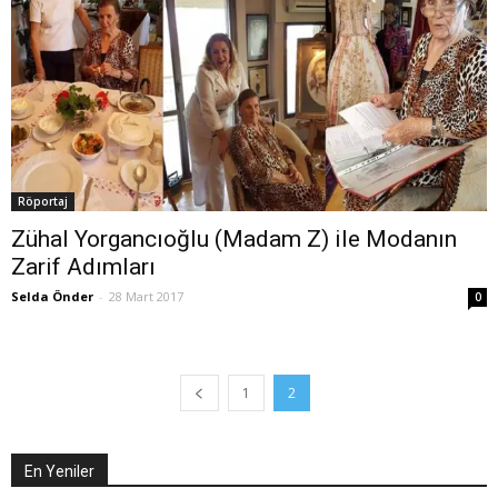
Röportaj
Zühal Yorgancıoğlu (Madam Z) ile Modanın
Zarif Adımları
Selda Önder
-
28 Mart 2017
0
1
2
En Yeniler