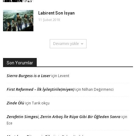
Labirent Son İsyan
11 Şubat 2018
Devamını yükle
Son Yorumlar
Sierra Burgess is a Loser
için
Levent
First Reformed – İlk İyileştirile(miyen)
için
Nilhan Değirmenci
Zinde Ölü
için
Tarık okçu
Zerafetin Simgesi, Zerrin Arbaş İle Rüya Gibi Bir Öğleden Sonra
için
Ece