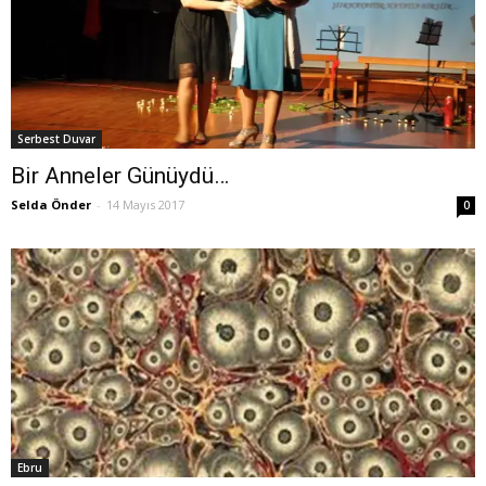
Serbest Duvar
Bir Anneler Günüydü…
Selda Önder
-
14 Mayıs 2017
0
Ebru