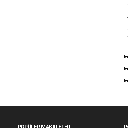
İz
İ
İz
POPÜLER MAKALELER
P