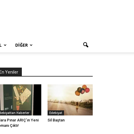
L
DIĞER
En Yeniler
debiyattan Haberler
Edebiyat
lara Pınar ARIÇ’ın Yeni
Sil Baştan
manı Çıktı!