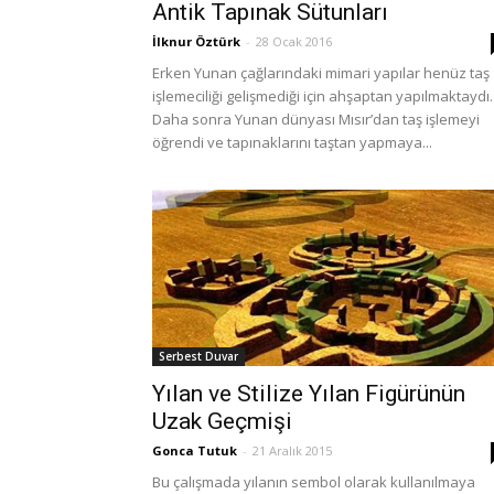
Antik Tapınak Sütunları
İlknur Öztürk
-
28 Ocak 2016
Erken Yunan çağlarındaki mimari yapılar henüz taş
işlemeciliği gelişmediği için ahşaptan yapılmaktaydı.
Daha sonra Yunan dünyası Mısır’dan taş işlemeyi
öğrendi ve tapınaklarını taştan yapmaya...
Serbest Duvar
Yılan ve Stilize Yılan Figürünün
Uzak Geçmişi
Gonca Tutuk
-
21 Aralık 2015
Bu çalışmada yılanın sembol olarak kullanılmaya