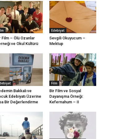
ilm
Edebiyat
r Film – Ölü Ozanlar
Sevgili Okuyucum –
rneği ve Okul Kültürü
Mektup
debiyat
Film
demin Bakkalı ve
Bir Film ve Sosyal
cuk Edebiyatı Üzerine
Dayanışma Örneği:
sa Bir Değerlendirme
Kefernahum – II