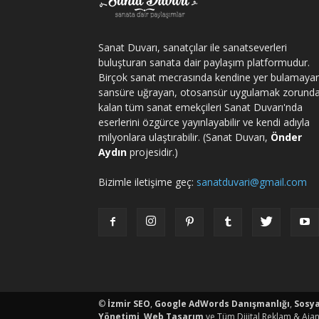
Sanat Duvarı, sanatçılar ile sanatseverleri
buluşturan sanata dair paylaşım platformudur.
Birçok sanat mecrasında kendine yer bulamaya
sansüre uğrayan, otosansür uygulamak zorund
kalan tüm sanat emekçileri Sanat Duvarı'nda
eserlerini özgürce yayınlayabilir ve kendi adıyla
milyonlara ulaştırabilir. (Sanat Duvarı,
Önder
Aydın
projesidir.)
Bizimle iletişime geç:
sanatduvari@gmail.com
porno
©
İzmir SEO
,
Google AdWords Danışmanlığı
,
Sosy
Yönetimi
,
Web Tasarım
ve Tüm Dijital Reklam & Ajan