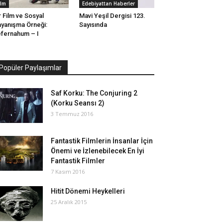
ilm
Edebiyattan Haberler
r Film ve Sosyal
Mavi Yeşil Dergisi 123.
yanışma Örneği:
Sayısında
fernahum – I
Popüler Paylaşımlar
Saf Korku: The Conjuring 2
(Korku Seansı 2)
3 Temmuz 2016
Fantastik Filmlerin İnsanlar İçin
Önemi ve İzlenebilecek En İyi
Fantastik Filmler
7 Kasım 2016
Hitit Dönemi Heykelleri
25 Aralık 2015