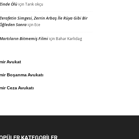
Zinde Ölü
için
Tarık okçu
Zerafetin Simgesi, Zerrin Arbaş İle Rüya Gibi Bir
Öğleden Sonra
için
Ece
Martıların Bitmemiş Filmi
için
Bahar Karlidag
mir Avukat
zmir Boşanma Avukatı
mir Ceza Avukatı
OPÜLER KATEGORİLER