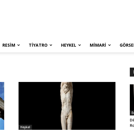
RESIM
TIYATRO
HEYKEL
MIMARI
GÖRSE
E
Di
Ro
Heykel