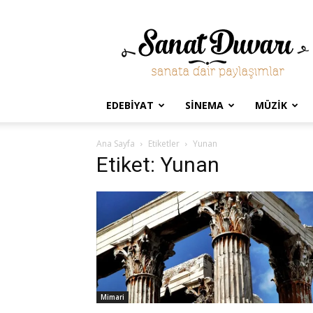
Sanat
Duvarı
EDEBIYAT
SINEMA
MÜZIK
Ana Sayfa
Etiketler
Yunan
Etiket: Yunan
Mimari