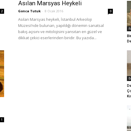
Asılan Marsyas Heykeli
Gonca Tutuk
-
8 Ocak 2016
0
2
Asılan Marsyas heykeli, İstanbul Arkeoloji
Müzesi’nde bulunan, yapıldığı dönemin sanatsal
F
bakış açısını ve mitolojisini yansıtan en güzel ve
Bi
dikkat çekici eserlerinden biridir. Bu yazıda...
De
E
De
Ço
Kı
1