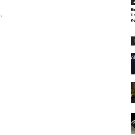
F
Bi
Da
p
Ke