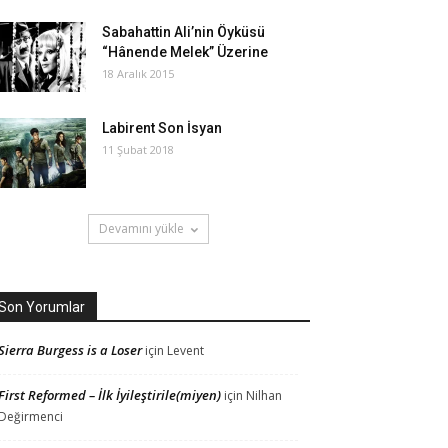
Sabahattin Ali’nin Öyküsü
“Hânende Melek” Üzerine
18 Aralık 2015
Labirent Son İsyan
11 Şubat 2018
Devamını yükle
Son Yorumlar
Sierra Burgess is a Loser
için
Levent
First Reformed – İlk İyileştirile(miyen)
için
Nilhan
Değirmenci