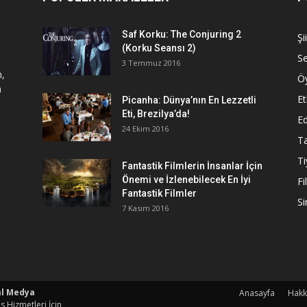
Saf Korku: The Conjuring 2
Şi
(Korku Seansı 2)
S
3 Temmuz 2016
n,
Ö
a
Et
Picanha: Dünya’nın En Lezzetli
Eti, Brezilya’da!
Ed
24 Ekim 2016
Ta
Ti
Fantastik Filmlerin İnsanlar İçin
Önemi ve İzlenebilecek En İyi
Fi
Fantastik Filmler
S
7 Kasım 2016
al Medya
Anasayfa
Hakk
s Hizmetleri İçin