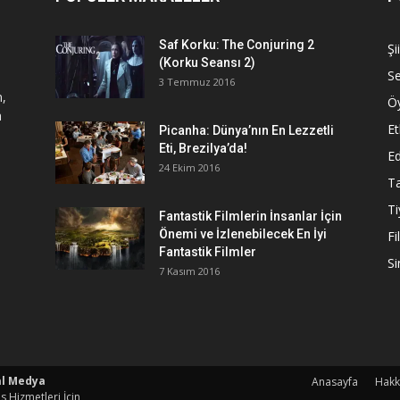
Saf Korku: The Conjuring 2
Şi
(Korku Seansı 2)
S
3 Temmuz 2016
n,
Ö
a
Et
Picanha: Dünya’nın En Lezzetli
Eti, Brezilya’da!
Ed
24 Ekim 2016
Ta
Ti
Fantastik Filmlerin İnsanlar İçin
Önemi ve İzlenebilecek En İyi
Fi
Fantastik Filmler
S
7 Kasım 2016
al Medya
Anasayfa
Hakk
s Hizmetleri İçin