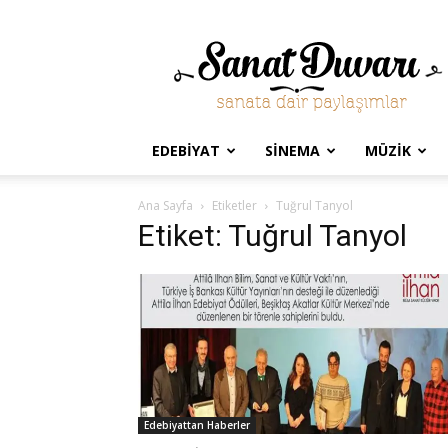
Sanat
Duvarı
EDEBIYAT
SINEMA
MÜZIK
Ana Sayfa
Etiketler
Tuğrul Tanyol
Etiket: Tuğrul Tanyol
Edebiyattan Haberler