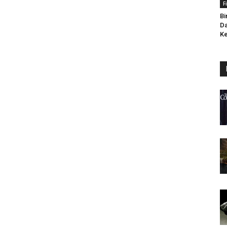
F
Bi
Da
Ke