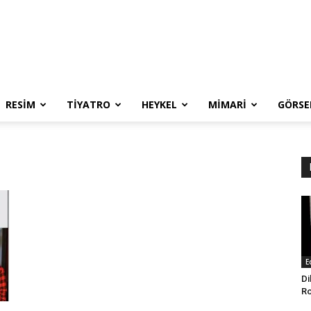
RESIM
TIYATRO
HEYKEL
MIMARI
GÖRSE
E
Di
Ro