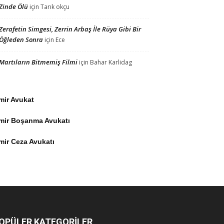
Zinde Ölü
için
Tarık okçu
Zerafetin Simgesi, Zerrin Arbaş İle Rüya Gibi Bir
Öğleden Sonra
için
Ece
Martıların Bitmemiş Filmi
için
Bahar Karlidag
mir Avukat
zmir Boşanma Avukatı
mir Ceza Avukatı
OPÜLER KATEGORİLER