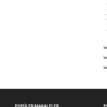
İz
İ
İz
POPÜLER MAKALELER
P