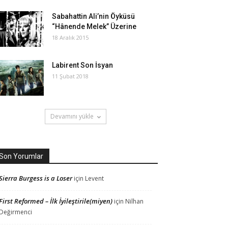
Sabahattin Ali’nin Öyküsü
“Hânende Melek” Üzerine
18 Aralık 2015
Labirent Son İsyan
11 Şubat 2018
Devamını yükle
Son Yorumlar
Sierra Burgess is a Loser
için
Levent
First Reformed – İlk İyileştirile(miyen)
için
Nilhan
Değirmenci