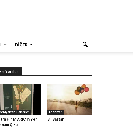
L
DIĞER
En Yeniler
debiyattan Haberler
Edebiyat
lara Pınar ARIÇ’ın Yeni
Sil Baştan
manı Çıktı!