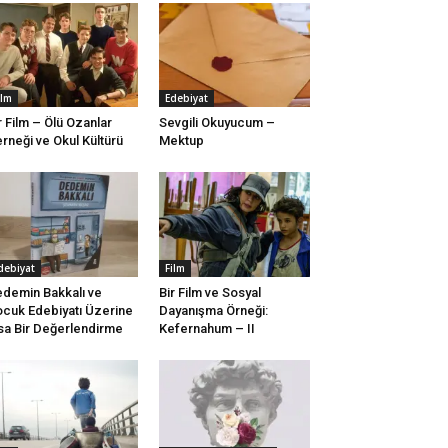
ilm
Edebiyat
r Film – Ölü Ozanlar
Sevgili Okuyucum –
rneği ve Okul Kültürü
Mektup
debiyat
Film
demin Bakkalı ve
Bir Film ve Sosyal
cuk Edebiyatı Üzerine
Dayanışma Örneği:
sa Bir Değerlendirme
Kefernahum – II