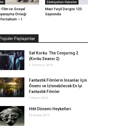
ilm
Edebiyattan Haberler
r Film ve Sosyal
Mavi Yeşil Dergisi 123.
yanışma Örneği:
Sayısında
fernahum – I
Popüler Paylaşımlar
Saf Korku: The Conjuring 2
(Korku Seansı 2)
3 Temmuz 2016
Fantastik Filmlerin İnsanlar İçin
Önemi ve İzlenebilecek En İyi
Fantastik Filmler
7 Kasım 2016
Hitit Dönemi Heykelleri
25 Aralık 2015