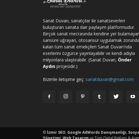
Sanat Duvarı, sanatçılar ile sanatseverleri
buluşturan sanata dair paylaşım platformudur.
Birçok sanat mecrasında kendine yer bulamaya
sansüre uğrayan, otosansür uygulamak zorund
kalan tüm sanat emekçileri Sanat Duvarı'nda
eserlerini özgürce yayınlayabilir ve kendi adıyla
milyonlara ulaştırabilir. (Sanat Duvarı,
Önder
Aydın
projesidir.)
Bizimle iletişime geç:
sanatduvari@gmail.com
porno
©
İzmir SEO
,
Google AdWords Danışmanlığı
,
Sosy
Yönetimi
,
Web Tasarım
ve Tüm Dijital Reklam & Ajan