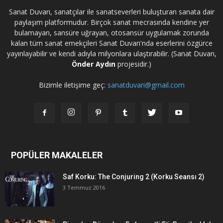
Sanat Duvarı, sanatçılar ile sanatseverleri buluşturan sanata dair
paylaşım platformudur. Birçok sanat mecrasında kendine yer
bulamayan, sansüre uğrayan, otosansür uygulamak zorunda
kalan tüm sanat emekçileri Sanat Duvarı'nda eserlerini özgürce
yayınlayabilir ve kendi adıyla milyonlara ulaştırabilir. (Sanat Duvarı,
Önder Aydın
projesidir.)
Bizimle iletişime geç:
sanatduvari@gmail.com
POPÜLER MAKALELER
Saf Korku: The Conjuring 2 (Korku Seansı 2)
3 Temmuz 2016