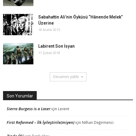
Sabahattin Ali’nin Öyküsü “Hânende Melek”
Üzerine
18 Aralık 2015
Labirent Son İsyan
11 Şubat 2018
Devamını yükle
Son Yorumlar
Sierra Burgess is a Loser
için
Levent
First Reformed – İlk İyileştirile(miyen)
için
Nilhan Değirmenci
Zinde Ölü