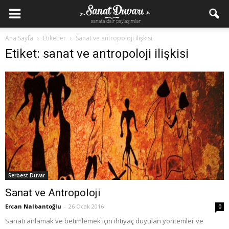
Ana Sayfa
Etiketler
Sanat ve antropoloji ilişkisi
Etiket: sanat ve antropoloji ilişkisi
Serbest Duvar
Sanat ve Antropoloji
Ercan Nalbantoğlu
-
26 Ocak 2016
0
Sanatı anlamak ve betimlemek için ihtiyaç duyulan yöntemler ve