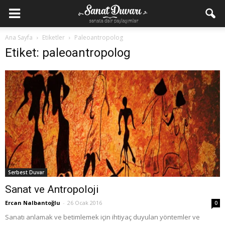
Ana Sayfa
Etiketler
Paleoantropolog
Etiket: paleoantropolog
Serbest Duvar
Sanat ve Antropoloji
Ercan Nalbantoğlu
-
26 Ocak 2016
0
Sanatı anlamak ve betimlemek için ihtiyaç duyulan yöntemler ve