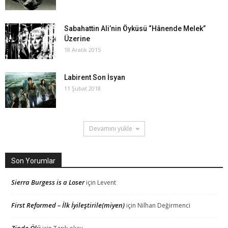
Sabahattin Ali’nin Öyküsü “Hânende Melek”
Üzerine
18 Aralık 2015
Labirent Son İsyan
11 Şubat 2018
Devamını yükle
Son Yorumlar
Sierra Burgess is a Loser
için
Levent
First Reformed – İlk İyileştirile(miyen)
için
Nilhan Değirmenci
Zinde Ölü