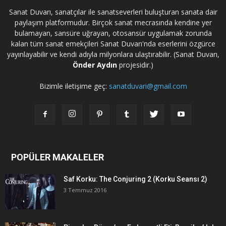
Sanat Duvarı, sanatçılar ile sanatseverleri buluşturan sanata dair
paylaşım platformudur. Birçok sanat mecrasında kendine yer
bulamayan, sansüre uğrayan, otosansür uygulamak zorunda
kalan tüm sanat emekçileri Sanat Duvarı'nda eserlerini özgürce
yayınlayabilir ve kendi adıyla milyonlara ulaştırabilir. (Sanat Duvarı,
Önder Aydın
projesidir.)
Bizimle iletişime geç:
sanatduvari@gmail.com
POPÜLER MAKALELER
Saf Korku: The Conjuring 2 (Korku Seansı 2)
3 Temmuz 2016