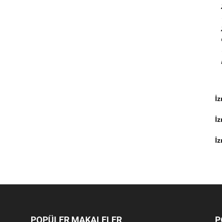
İz
İ
İz
POPÜLER MAKALELER
P