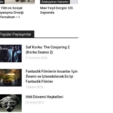
ilm
Edebiyattan Haberler
r Film ve Sosyal
Mavi Yeşil Dergisi 123.
yanışma Örneği:
Sayısında
fernahum – I
Popüler Paylaşımlar
Saf Korku: The Conjuring 2
(Korku Seansı 2)
3 Temmuz 2016
Fantastik Filmlerin İnsanlar İçin
Önemi ve İzlenebilecek En İyi
Fantastik Filmler
7 Kasım 2016
Hitit Dönemi Heykelleri
25 Aralık 2015