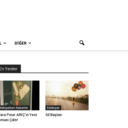
L
DIĞER
En Yeniler
debiyattan Haberler
Edebiyat
lara Pınar ARIÇ’ın Yeni
Sil Baştan
manı Çıktı!