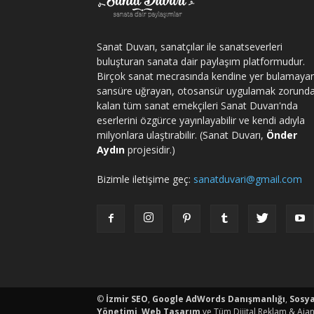
Sanat Duvarı, sanatçılar ile sanatseverleri
buluşturan sanata dair paylaşım platformudur.
Birçok sanat mecrasında kendine yer bulamaya
sansüre uğrayan, otosansür uygulamak zorund
kalan tüm sanat emekçileri Sanat Duvarı'nda
eserlerini özgürce yayınlayabilir ve kendi adıyla
milyonlara ulaştırabilir. (Sanat Duvarı,
Önder
Aydın
projesidir.)
Bizimle iletişime geç:
sanatduvari@gmail.com
porno
©
İzmir SEO
,
Google AdWords Danışmanlığı
,
Sosy
Yönetimi
,
Web Tasarım
ve Tüm Dijital Reklam & Ajan