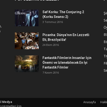
Saf Korku: The Conjuring 2
Şi
(Korku Seansı 2)
S
3 Temmuz 2016
n,
Ö
a
Et
Picanha: Dünya’nın En Lezzetli
Eti, Brezilya’da!
Ed
24 Ekim 2016
Ta
Ti
Fantastik Filmlerin İnsanlar İçin
Önemi ve İzlenebilecek En İyi
Fi
Fantastik Filmler
S
7 Kasım 2016
al Medya
Anasayfa
Hakk
s Hizmetleri İçin