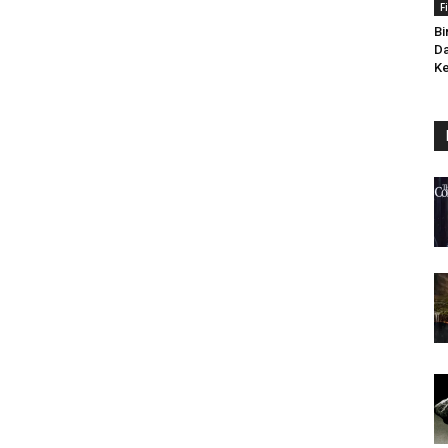
F
Bi
Da
Ke