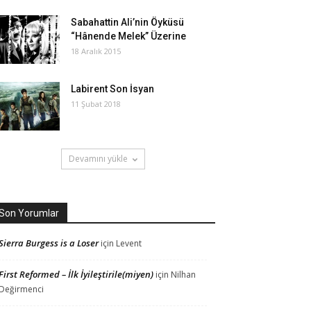
Sabahattin Ali’nin Öyküsü
“Hânende Melek” Üzerine
18 Aralık 2015
Labirent Son İsyan
11 Şubat 2018
Devamını yükle
Son Yorumlar
Sierra Burgess is a Loser
için
Levent
First Reformed – İlk İyileştirile(miyen)
için
Nilhan
Değirmenci