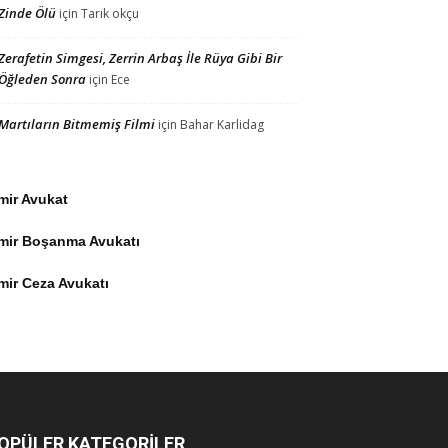
Zinde Ölü
için
Tarık okçu
Zerafetin Simgesi, Zerrin Arbaş İle Rüya Gibi Bir
Öğleden Sonra
için
Ece
Martıların Bitmemiş Filmi
için
Bahar Karlidag
mir Avukat
zmir Boşanma Avukatı
mir Ceza Avukatı
OPÜLER KATEGORİLER