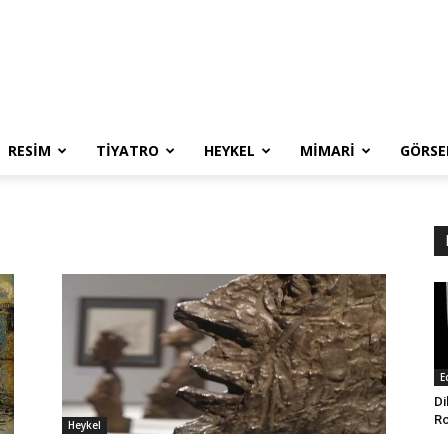
RESIM
TIYATRO
HEYKEL
MIMARI
GÖRSE
E
Di
Ro
Heykel