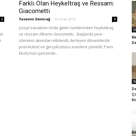
Farklı Olan Heykeltraş ve Ressam:
Giacometti
Yasemin Demirağ
-
19 Ocak 2016
2
0
yüzyıl sanatının önde gelen isimlerinden heykeltraş
F
st
ve ressam Alberto Giocometti... Başlarda yeni-
Bi
r.
izlenimci akımdan etkilendi, ilerleyen dönemlerde
De
post-kübist ve gerçeküstücü eserlere yöneldi. Paris
Ekolü’nün içerisinde...
E
De
Ço
Kı