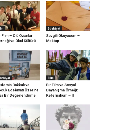
ilm
Edebiyat
r Film – Ölü Ozanlar
Sevgili Okuyucum –
rneği ve Okul Kültürü
Mektup
debiyat
Film
demin Bakkalı ve
Bir Film ve Sosyal
cuk Edebiyatı Üzerine
Dayanışma Örneği:
sa Bir Değerlendirme
Kefernahum – II