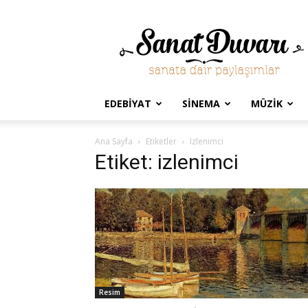
Sanat
Duvarı
EDEBIYAT
SINEMA
MÜZIK
Ana Sayfa
Etiketler
Izlenimci
Etiket: izlenimci
Resim