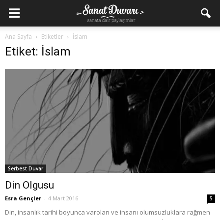
Ana Sayfa
Etiketler
İslam
Etiket: İslam
Serbest Duvar
Din Olgusu
Esra Gençler
-
4 Mart 2016
5
Din, insanlık tarihi boyunca varolan ve insanı olumsuzluklara rağmen