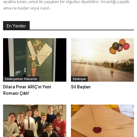
ayakta tutan, umut ile yaşatan bir olgudur diyebiliriz. İnsanlığı yaşattı
ama ne kadar veya nasıl...
En Yeniler
Edebiyattan Haberler
Edebiyat
Dilara Pınar ARIÇ’ın Yeni
Sil Baştan
Romanı Çıktı!