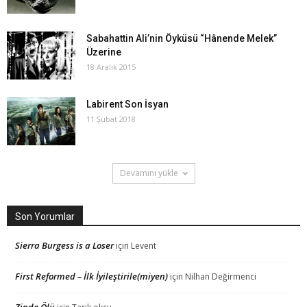
Sabahattin Ali’nin Öyküsü “Hânende Melek”
Üzerine
18 Aralık 2015
Labirent Son İsyan
11 Şubat 2018
Devamını yükle
Son Yorumlar
Sierra Burgess is a Loser
için
Levent
First Reformed – İlk İyileştirile(miyen)
için
Nilhan Değirmenci
Zinde Ölü