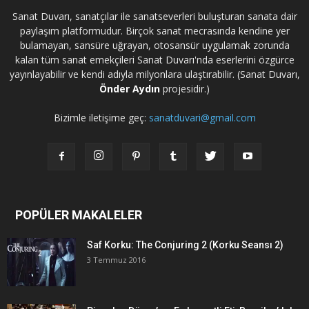
Sanat Duvarı, sanatçılar ile sanatseverleri buluşturan sanata dair
paylaşım platformudur. Birçok sanat mecrasında kendine yer
bulamayan, sansüre uğrayan, otosansür uygulamak zorunda
kalan tüm sanat emekçileri Sanat Duvarı'nda eserlerini özgürce
yayınlayabilir ve kendi adıyla milyonlara ulaştırabilir. (Sanat Duvarı,
Önder Aydın
projesidir.)
Bizimle iletişime geç:
sanatduvari@gmail.com
POPÜLER MAKALELER
Saf Korku: The Conjuring 2 (Korku Seansı 2)
3 Temmuz 2016