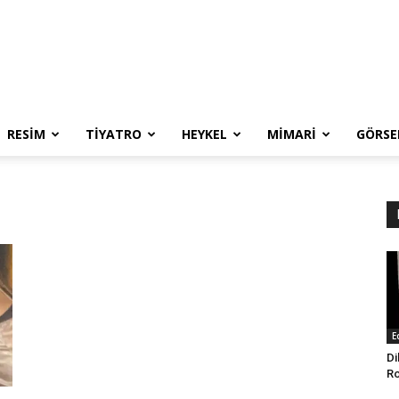
RESIM
TIYATRO
HEYKEL
MIMARI
GÖRSE
E
Di
Ro