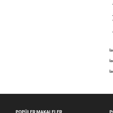
İz
İ
İz
POPÜLER MAKALELER
P