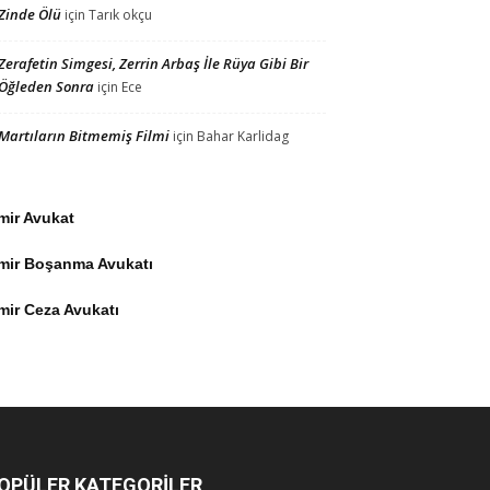
Zinde Ölü
için
Tarık okçu
Zerafetin Simgesi, Zerrin Arbaş İle Rüya Gibi Bir
Öğleden Sonra
için
Ece
Martıların Bitmemiş Filmi
için
Bahar Karlidag
mir Avukat
zmir Boşanma Avukatı
mir Ceza Avukatı
OPÜLER KATEGORİLER