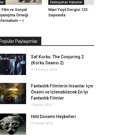
ilm
Edebiyattan Haberler
r Film ve Sosyal
Mavi Yeşil Dergisi 123.
yanışma Örneği:
Sayısında
fernahum – I
Popüler Paylaşımlar
Saf Korku: The Conjuring 2
(Korku Seansı 2)
3 Temmuz 2016
Fantastik Filmlerin İnsanlar İçin
Önemi ve İzlenebilecek En İyi
Fantastik Filmler
7 Kasım 2016
Hitit Dönemi Heykelleri
25 Aralık 2015