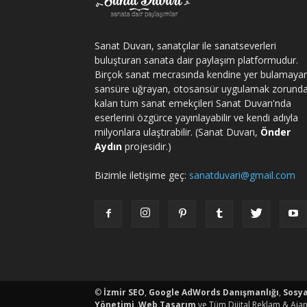
Sanat Duvarı, sanatçılar ile sanatseverleri
buluşturan sanata dair paylaşım platformudur.
Birçok sanat mecrasında kendine yer bulamaya
sansüre uğrayan, otosansür uygulamak zorund
kalan tüm sanat emekçileri Sanat Duvarı'nda
eserlerini özgürce yayınlayabilir ve kendi adıyla
milyonlara ulaştırabilir. (Sanat Duvarı,
Önder
Aydın
projesidir.)
Bizimle iletişime geç:
sanatduvari@gmail.com
porno
©
İzmir SEO
,
Google AdWords Danışmanlığı
,
Sosy
Yönetimi
,
Web Tasarım
ve Tüm Dijital Reklam & Ajan