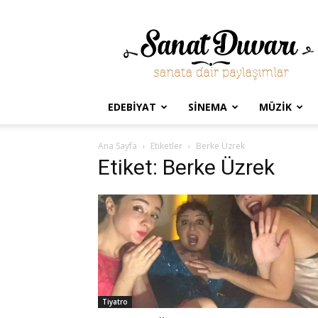
Sanat
Duvarı
EDEBIYAT
SINEMA
MÜZIK
Ana Sayfa
Etiketler
Berke Üzrek
Etiket: Berke Üzrek
Tiyatro