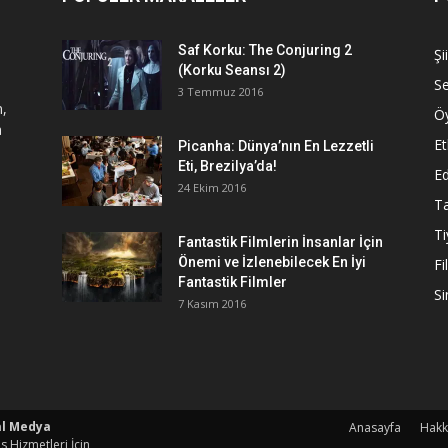
Saf Korku: The Conjuring 2
Şi
(Korku Seansı 2)
S
3 Temmuz 2016
n,
Ö
a
Et
Picanha: Dünya’nın En Lezzetli
Eti, Brezilya’da!
Ed
24 Ekim 2016
Ta
Ti
Fantastik Filmlerin İnsanlar İçin
Önemi ve İzlenebilecek En İyi
Fi
Fantastik Filmler
S
7 Kasım 2016
al Medya
Anasayfa
Hakk
s Hizmetleri İçin