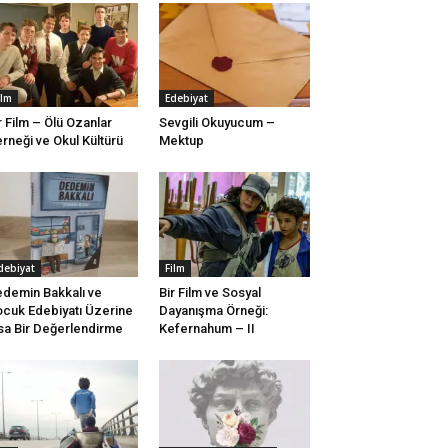
ilm
Edebiyat
r Film – Ölü Ozanlar
Sevgili Okuyucum –
rneği ve Okul Kültürü
Mektup
debiyat
Film
demin Bakkalı ve
Bir Film ve Sosyal
cuk Edebiyatı Üzerine
Dayanışma Örneği:
sa Bir Değerlendirme
Kefernahum – II