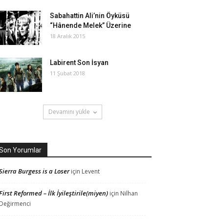
Sabahattin Ali’nin Öyküsü
“Hânende Melek” Üzerine
18 Aralık 2015
Labirent Son İsyan
11 Şubat 2018
Devamını yükle
Son Yorumlar
Sierra Burgess is a Loser
için
Levent
First Reformed – İlk İyileştirile(miyen)
için
Nilhan
Değirmenci