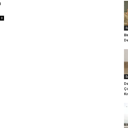
a
0
F
Bi
De
E
De
Ço
Kı