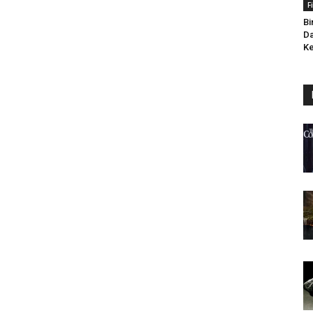
F
Bi
Da
Ke