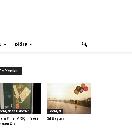
L
DIĞER
En Yeniler
debiyattan Haberler
Edebiyat
lara Pınar ARIÇ’ın Yeni
Sil Baştan
manı Çıktı!