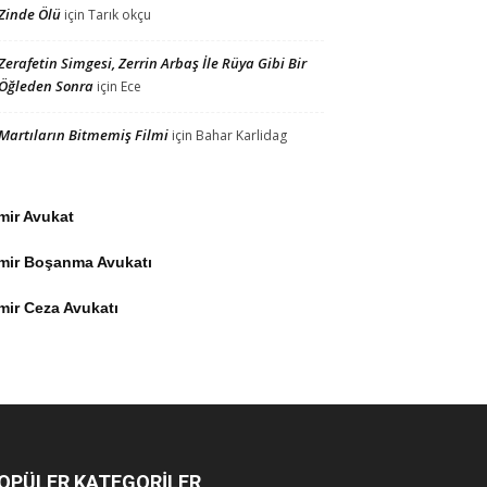
Zinde Ölü
için
Tarık okçu
Zerafetin Simgesi, Zerrin Arbaş İle Rüya Gibi Bir
Öğleden Sonra
için
Ece
Martıların Bitmemiş Filmi
için
Bahar Karlidag
mir Avukat
zmir Boşanma Avukatı
mir Ceza Avukatı
OPÜLER KATEGORİLER