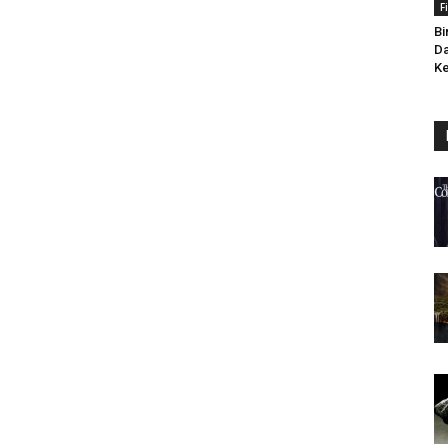
F
Bi
Da
Ke