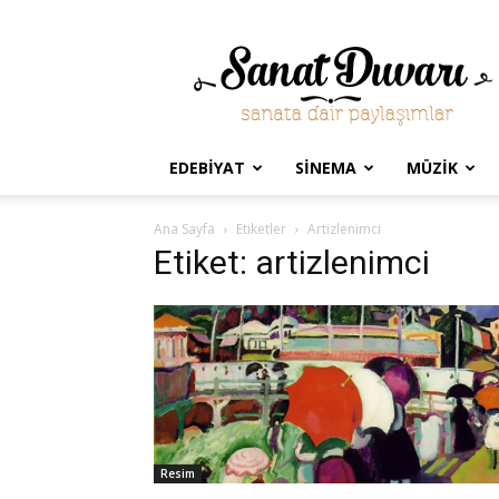
Sanat
Duvarı
EDEBIYAT
SINEMA
MÜZIK
Ana Sayfa
Etiketler
Artizlenimci
Etiket: artizlenimci
Resim