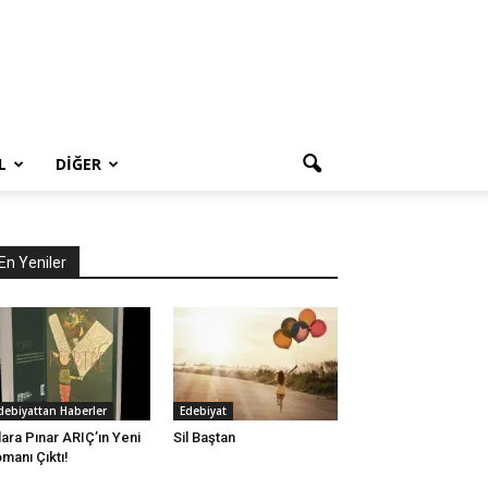
L
DIĞER
En Yeniler
debiyattan Haberler
Edebiyat
lara Pınar ARIÇ’ın Yeni
Sil Baştan
manı Çıktı!