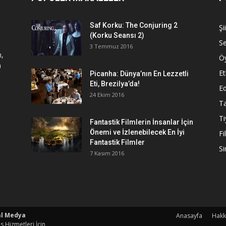
Saf Korku: The Conjuring 2
Şi
(Korku Seansı 2)
S
3 Temmuz 2016
n,
Ö
a
Et
Picanha: Dünya’nın En Lezzetli
Eti, Brezilya’da!
Ed
24 Ekim 2016
Ta
Ti
Fantastik Filmlerin İnsanlar İçin
Önemi ve İzlenebilecek En İyi
Fi
Fantastik Filmler
S
7 Kasım 2016
al Medya
Anasayfa
Hakk
s Hizmetleri İçin