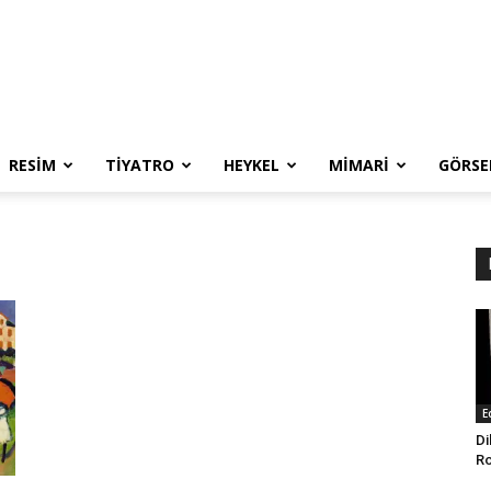
RESIM
TIYATRO
HEYKEL
MIMARI
GÖRSE
E
Di
Ro