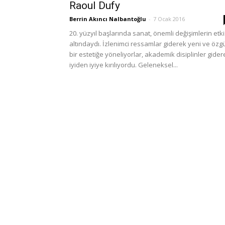
Raoul Dufy
Berrin Akıncı Nalbantoğlu
-
7 Ocak 2016
20. yüzyıl başlarında sanat, önemli değişimlerin etki
altındaydı. İzlenimci ressamlar giderek yeni ve özg
bir estetiğe yöneliyorlar, akademik disiplinler gider
iyiden iyiye kırılıyordu. Geleneksel...