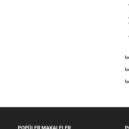
İz
İ
İz
POPÜLER MAKALELER
P