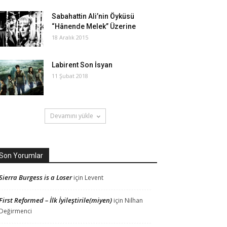
Sabahattin Ali’nin Öyküsü
“Hânende Melek” Üzerine
18 Aralık 2015
Labirent Son İsyan
11 Şubat 2018
Devamını yükle
Son Yorumlar
Sierra Burgess is a Loser
için
Levent
First Reformed – İlk İyileştirile(miyen)
için
Nilhan
Değirmenci