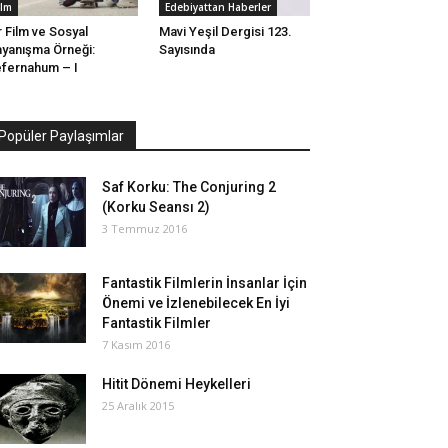
ilm
Edebiyattan Haberler
r Film ve Sosyal
Mavi Yeşil Dergisi 123.
yanışma Örneği:
Sayısında
fernahum – I
Popüler Paylaşımlar
Saf Korku: The Conjuring 2
(Korku Seansı 2)
3 Temmuz 2016
Fantastik Filmlerin İnsanlar İçin
Önemi ve İzlenebilecek En İyi
Fantastik Filmler
7 Kasım 2016
Hitit Dönemi Heykelleri
25 Aralık 2015