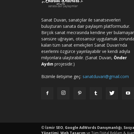
Sanat Duvarı, sanatçılar ile sanatseverleri
buluşturan sanata dair paylaşım platformudur.
Birçok sanat mecrasında kendine yer bulamaya
sansüre uğrayan, otosansür uygulamak zorund
kalan tüm sanat emekçileri Sanat Duvarı'nda
eserlerini özgürce yayınlayabilir ve kendi adıyla
milyonlara ulaştırabilir. (Sanat Duvarı,
Önder
Aydın
projesidir.)
Bizimle iletişime geç:
sanatduvari@gmail.com
porno
©
İzmir SEO
,
Google AdWords Danışmanlığı
,
Sosy
Yönetimi
,
Web Tasarım
ve Tüm Dijital Reklam & Ajan