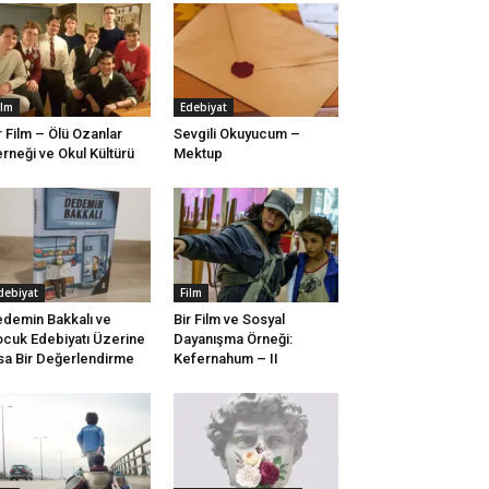
ilm
Edebiyat
r Film – Ölü Ozanlar
Sevgili Okuyucum –
rneği ve Okul Kültürü
Mektup
debiyat
Film
demin Bakkalı ve
Bir Film ve Sosyal
cuk Edebiyatı Üzerine
Dayanışma Örneği:
sa Bir Değerlendirme
Kefernahum – II