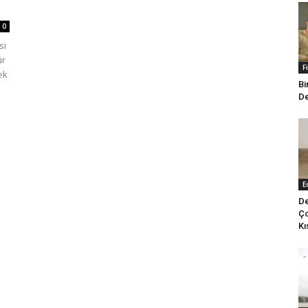
0
si
ür
F
ek
Bi
De
E
De
Ço
Kı