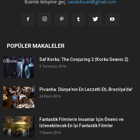
Bizimle iletişime geç:
sanatduvari@gmail.com
POPÜLER MAKALELER
Saf Korku: The Conjuring 2 (Korku Seansı 2)
3 Temmuz 2016
Picanha: Dünya’nın En Lezzetli Eti, Brezilya’da!
24 Ekim 2016
Fantastik Filmlerin İnsanlar İçin Önemi ve
İzlenebilecek En İyi Fantastik Filmler
7 Kasım 2016