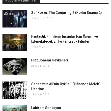
Popüler Paylaşımlar
Saf Korku: The Conjuring 2 (Korku Seansı 2)
3 Temmuz 2016
Fantastik Filmlerin İnsanlar İçin Önemi ve
İzlenebilecek En İyi Fantastik Filmler
7 Kasım 2016
Hitit Dönemi Heykelleri
25 Aralık 2015
Sabahattin Ali’nin Öyküsü “Hânende Melek”
Üzerine
18 Aralık 2015
Labirent Son İsyan