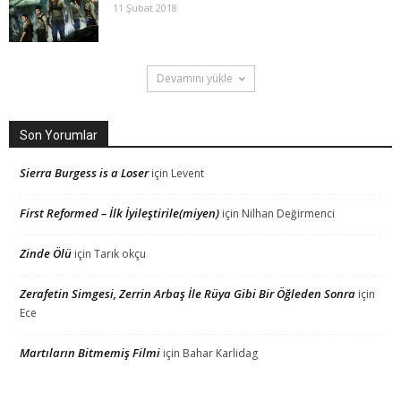
11 Şubat 2018
Devamını yükle
Son Yorumlar
Sierra Burgess is a Loser
için
Levent
First Reformed – İlk İyileştirile(miyen)
için
Nilhan Değirmenci
Zinde Ölü
için
Tarık okçu
Zerafetin Simgesi, Zerrin Arbaş İle Rüya Gibi Bir Öğleden Sonra
için
Ece
Martıların Bitmemiş Filmi
için
Bahar Karlidag