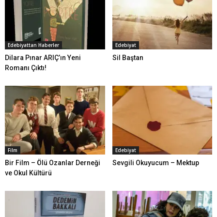
Edebiyattan Haberler
Edebiyat
Dilara Pınar ARIÇ’ın Yeni
Sil Baştan
Romanı Çıktı!
Film
Edebiyat
Bir Film – Ölü Ozanlar Derneği
Sevgili Okuyucum – Mektup
ve Okul Kültürü