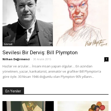
Görsel
Sevilesi Bir Derviş: Bill Plympton
Nilhan Değirmenci
-
30 Aralık 2015
1
Hazlar ve arzular… İnsanı insan yapan olgular… En azından
yönetmen, yazar, karikatürist, animatör ve grafiker Bill Plympton’a
göre öyle. 30 Nisan 1946 doğumlu olan Plympton 90’lı yılların...
En Yeniler