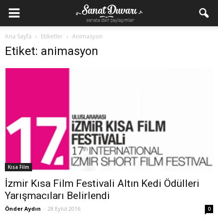
Ana Sayfa
Etiketler
Animasyon
Etiket: animasyon
Kısa Film
İzmir Kısa Film Festivali Altın Kedi Ödülleri
Yarışmacıları Belirlendi
Önder Aydın
-
28 Eylül 2016
0